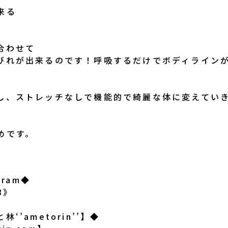
来る
合わせて
びれが出来るのです！呼吸するだけでボディライン
し、ストレッチなしで機能的で綺麗な体に変えてい
めです。
gram◆
8》
’ametorin’’】◆