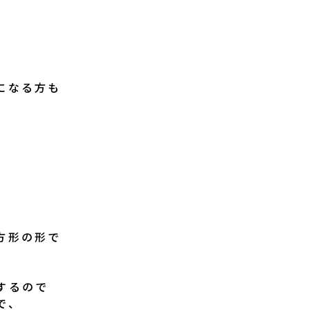
になる方も
」
方形の形で
。
するので
で、